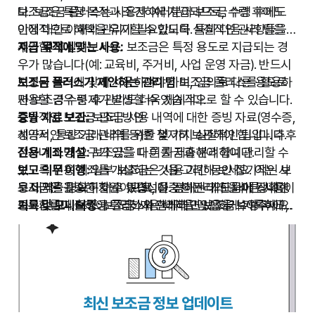
다. 보조금 플러스는 사용자 여러분이 보조금 수령 후에도
보조금은 특정 목적과 조건하에 지급되므로, 수령 후에도
안정적으로 혜택을 유지할 수 있도록 실질적인 관리 팁을
이에 대한 이해와 관리가 필요합니다. 특히 다음 사항들을
제공합니다.
주의 깊게 살펴보세요.
지급 목적에 맞는 사용:
보조금은 특정 용도로 지급되는 경
우가 많습니다(예: 교육비, 주거비, 사업 운영 자금). 반드시
지정된 목적에 맞게 사용하여야 하며, 임의로 다른 용도로
보조금 플러스가 제안하는 관리 팁
보조금 플러스를 활용하
사용할 경우 문제가 발생할 수 있습니다.
면 보조금 수령 후 관리도 더욱 체계적으로 할 수 있습니다.
증빙 자료 보관:
효율적인 보조금 관리 방안
보조금 사용 내역에 대한 증빙 자료(영수증,
계약서, 통장 거래 내역 등)를 철저히 보관해야 합니다. 추후
성공적인 보조금 관리를 위한 몇 가지 실질적인 팁입니다.
감사나 소명 요구가 있을 때 이를 제출해야 합니다.
전용 계좌 개설:
보조금을 다른 자금과 분리하여 관리할 수
보고 의무 이행:
있도록 전용 계좌를 개설하는 것을 고려해 보세요. 이는 사
일부 보조금은 사용 기간 동안 정기적인 보
고서 제출을 요구할 수 있습니다. 정해진 기한 내에 정확한
용 내역을 명확히 하고 투명성을 높이는 데 도움이 됩니다.
보조금은 귀중한 자원이므로, 신중한 관리와 올바른 사용이
보고서를 제출하여 투명하게 관리하고 있음을 보여주세요.
기록 및 모니터링:
중요합니다. 보조금 플러스와 함께라면 보조금 수령 후에도
보조금 사용 내역을 꼼꼼하게 기록하고,
자격 요건 유지 확인:
주기적으로 사용 계획과 실제 사용을 비교하여 초과 지출이
안심하고 효율적으로 관리할 수 있습니다.
보조금을 수령하는 동안에도 자격 요
건을 계속 유지해야 하는 경우가 있습니다. 예를 들어, 소득
나 오용을 방지합니다. 보조금 플러스의 가계부 기능 또는
이나 재산 상황, 거주지 변경 등이 발생하면 보조금 자격에
연동 서비스를 활용하면 더욱 편리합니다.
영향을 줄 수 있으므로, 변동 사항 발생 시 해당 기관에 문의
갱신 및 재신청 기한 확인:
연속성이 필요한 보조금의 경우,
하는 것이 좋습니다.
갱신이나 재신청 기한을 미리 확인하고 준비합니다. 보조금
최신 보조금 정보 업데이트
플러스의 알림 기능을 통해 중요한 일정을 놓치지 않도록