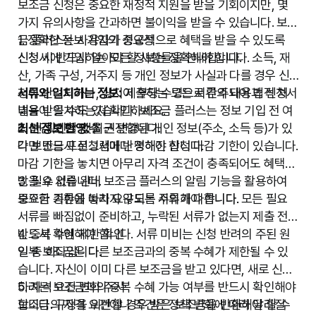
보조금 신청에 필요한 서류 목록을 확인하고 준비합니다. 신
보조금 신청은 중요한 재정적 지원을 받을 기회이지만, 몇
분증 사본, 소득 증명 서류, 재산 증명 서류, 가족관계증명
가지 유의사항을 간과하면 불이익을 받을 수 있습니다. 보조
서, 사업자등록증 등 보조금 종류에 따라 필요한 서류가 다
금 플러스는 사용자가 성공적으로 혜택을 받을 수 있도록
1. 정확한 정보 기입의 중요성
를 수 있습니다. 보조금 플러스는 각 서류 발급 방법 및 유의
신청 시 반드시 알아야 할 사항들을 안내합니다.
신청서에 기입하는 모든 정보는 정확해야 합니다. 소득, 재
사항을 안내합니다.
산, 가족 구성, 거주지 등 개인 정보가 사실과 다를 경우 신
4단계: 신청서 작성
청이 반려되거나, 심지어 부당 수령으로 간주되어 법적 처
서류와 일치하는 정보:
제출하는 모든 서류의 내용과 신청서
제공된 양식에 따라 신청서를 작성합니다. 보조금 플러스는
벌을 받을 수도 있습니다. 보조금 플러스는 정보 기입 전 여
내용이 일치하는지 확인하세요.
신청서 작성 시 자주 하는 실수를 피하고 정확한 정보를 기
러 번 확인할 것을 권장합니다.
최신 정보 반영:
2. 마감 기한 엄수
최근 변경된 개인 정보(주소, 소득 등)가 있
입할 수 있도록 예시 및 작성 팁을 제공합니다. 모든 항목을
다면 반드시 신청서에 반영해야 합니다.
각 보조금 프로그램마다 정해진 신청 마감 기한이 있습니다.
빠짐없이 기재하는 것이 중요합니다.
마감 기한을 놓치면 아무리 자격 조건이 충족되어도 혜택을
5단계: 온라인 또는 방문 제출
받을 수 없습니다. 보조금 플러스의 알림 기능을 활용하여
3. 필요 서류 완비
작성된 신청서와 준비된 서류를 온라인 또는 해당 기관에
중요한 기한을 놓치지 않도록 주의해야 합니다.
보조금 종류에 따라 요구되는 서류가 다릅니다. 모든 필요
방문하여 제출합니다. 온라인 신청 시에는 시스템 오류 없이
서류를 빠짐없이 준비하고, 누락된 서류가 없는지 제출 전
제출되었는지 확인하고, 방문 신청 시에는 모든 서류가 완
반드시 확인해야 합니다. 서류 미비는 신청 반려의 주된 원
4. 중복 수혜 제한 확인
비되었는지 제출 전 재확인합니다.
인 중 하나입니다.
일부 보조금은 다른 보조금과의 중복 수혜가 제한될 수 있
6단계: 진행 상황 추적
습니다. 자신이 이미 다른 보조금을 받고 있다면, 새로 신청
신청 후에는 보조금 플러스 또는 해당 기관 웹사이트를 통
하려는 보조금과의 중복 수혜 가능 여부를 반드시 확인해야
5. 자격 요건 변화 주시
해 신청 진행 상황을 주기적으로 확인합니다. 추가 서류 요
합니다. 규정을 위반할 경우 받은 보조금을 반환해야 할 수
보조금의 자격 요건이나 조건은 정책 변화에 따라 달라질