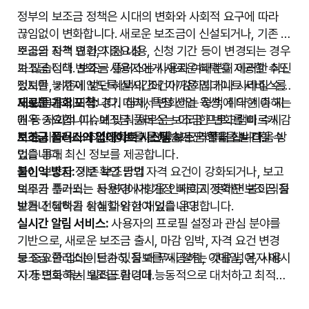
설정할 수 있습니다.
정부의 보조금 정책은 시대의 변화와 사회적 요구에 따라
전문가 상담 활용:
보조금 사용에 있어 어려운 점이나 궁금
끊임없이 변화합니다. 새로운 보조금이 신설되거나, 기존 보
한 사항이 발생하면, 보조금 플러스의 상담 서비스를 통해
조금의 자격 요건, 지원 내용, 신청 기간 등이 변경되는 경우
보조금 정책 변화의 중요성
전문가의 도움을 받는 것을 주저하지 마세요. 잘못된 판단으
가 많습니다. 보조금 플러스는 사용자 여러분이 이러한 최신
보조금 정책 변화는 사용자에게 새로운 혜택을 제공할 수도
로 인한 불이익을 예방할 수 있습니다.
정보를 놓치지 않도록 실시간에 가까운 업데이트 서비스를
있지만, 기존에 받던 혜택의 조건이 강화되거나 사라질 수
제공합니다.
도 있음을 의미합니다. 따라서 변화하는 정책에 대한 이해는
새로운 기회 포착:
경기 침체, 특정 산업 육성, 취약 계층 지
매우 중요합니다. 보조금 플러스는 이러한 변화를 빠르게 감
원 등 사회적 이슈에 맞춰 새로운 보조금 프로그램이 수시
지하고 사용자에게 정확하게 전달하는 역할을 합니다.
로 출시됩니다. 최신 정보를 통해 숨겨진 혜택을 발견할 수
보조금 플러스의 업데이트 시스템
보조금 플러스는 다음 방
있습니다.
법을 통해 최신 정보를 제공합니다.
불이익 방지:
최신 보조금 정보 확인 방법
기존 보조금의 자격 요건이 강화되거나, 보고
의무가 추가되는 등 변경 사항을 인지하지 못하면 불이익을
보조금 플러스는 사용자에게 가장 빠르고 정확한 보조금 정
받거나 혜택을 상실할 위험이 있습니다.
보를 전달하기 위해 다양한 채널을 운영합니다.
실시간 알림 서비스:
사용자의 프로필 설정과 관심 분야를
기반으로, 새로운 보조금 출시, 마감 임박, 자격 요건 변경
등 중요한 업데이트가 있을 때 푸시 알림, 이메일, 문자 메시
보조금 플러스는 단순히 정보를 제공하는 것을 넘어, 사용
지 등으로 즉시 알려드립니다.
자가 변화하는 보조금 환경에 능동적으로 대처하고 최적의
별도 공지/뉴스 섹션:
혜택을 누릴 수 있도록 돕는 신뢰할 수 있는 파트너입니다.
보조금 플러스 웹사이트 및 앱 내에