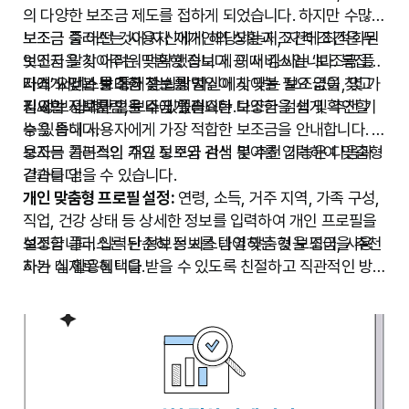
정책 변화 실시간 반영
의 다양한 보조금 제도를 접하게 되었습니다. 하지만 수많은
보조금 정책 및 요건 변경 사항을 신속하게 업데이트하여,
보조금 중 어떤 것이 자신에게 해당되는지, 자격 조건은 무
보조금 플러스는 사용자 개개인의 상황과 조건에 최적화된
항상 최신 정보를 확인할 수 있도록 지원합니다.
엇인지 알기 어려워 막막했습니다. 이때 김씨는 ‘보조금 플
보조금을 찾아주는 맞춤형 정보 제공 서비스입니다. 복잡한
지속적인 지원 및 관리
러스’ 서비스를 통해 손쉽게 자신에게 맞는 보조금을 찾고
자격 요건과 방대한 정보를 일일이 찾아볼 필요 없이, 몇 가
나에게 맞는 보조금 찾는 방법
보조금 신청부터 수령 후 관리까지 전 과정에 걸쳐 지속적
필요한 정보를 얻을 수 있었습니다.
지 정보 입력만으로 나에게 필요한 보조금을 쉽게 확인할
김씨의 사례처럼, 보조금 플러스는 다양한 검색 및 추천 기
인 안내와 지원을 제공하여 사용자가 혜택을 충분히 누릴
수 있습니다.
능을 통해 사용자에게 가장 적합한 보조금을 안내합니다. 사
수 있도록 돕습니다.
용자는 기본적인 개인 정보와 관심 분야를 입력하여 맞춤형
보조금 플러스의 주요 보조금 검색 및 추천 기능은 다음과
결과를 얻을 수 있습니다.
같습니다:
개인 맞춤형 프로필 설정:
연령, 소득, 거주 지역, 가족 구성,
직업, 건강 상태 등 상세한 정보를 입력하여 개인 프로필을
설정합니다. 입력된 정보는 시스템이 맞춤형 보조금을 추천
보조금 플러스는 단순히 정보를 나열하는 것을 넘어, 사용
하는 데 활용됩니다.
자가 실제로 혜택을 받을 수 있도록 친절하고 직관적인 방
카테고리별 검색:
식으로 안내합니다. 김씨처럼 보조금 정보의 바다에서 길을
교육, 주거, 고용, 의료, 육아, 창업, 농업
등 다양한 카테고리로 분류된 보조금을 탐색하여 관심 분야
잃었던 분들도 보조금 플러스를 통해 자신에게 꼭 맞는 혜
의 혜택을 쉽게 찾아볼 수 있습니다.
택을 찾아 삶의 질을 향상시킬 수 있습니다.
키워드 및 조건 검색:
특정 보조금 명칭이나 키워드, 혹은
"청년 주택", "저소득층", "자영업자" 등 구체적인 조건을 입
력하여 더욱 정교한 검색 결과를 얻을 수 있습니다.