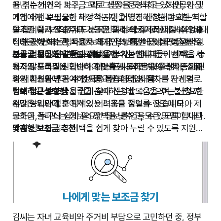
을 겪는 개인과 가구, 그리고 성장을 모색하는 소상공인 및
매년 수천 개의 보조금 프로그램이 운영되고 있지만, 자신
기업에게 꼭 필요한 재정적 지원을 연결해주는 중요한 역할
에게 어떤 보조금이 해당하는지, 어떻게 신청해야 하는지
을 합니다. 보조금 제도는 국민의 삶의 질 향상과 사회경제
알기란 쉽지 않습니다. 보조금 플러스는 이러한 정보의 비대
보조금 플러스의 주요 기능은 크게 세 가지로 나눌 수 있습
적 불균형 해소를 목표로 하지만, 방대한 정보와 복잡한 절
칭성을 해소하고, 사용자 개개인의 조건에 맞는 맞춤형 보
니다. 첫 번째는 방대한 보조금 정보를 한곳에 모아 검색 및
차로 인해 많은 분들이 혜택을 놓치곤 합니다.
조금 정보를 제공함으로써 잠재적인 수혜자들이 혜택을 놓
분류를 용이하게 하는 정보 통합 기능입니다. 두 번째는 사
보조금 플러스 활용의 장점
치지 않도록 지원합니다. 이는 곧 사회 전체의 복지 증진과
용자의 프로필에 기반하여 맞춤형 보조금을 추천하는 개인
보조금 플러스는 단순히 정보를 제공하는 것을 넘어, 실질
경제 활성화에 기여하는 중요한 과정입니다.
화 서비스입니다. 세 번째는 복잡한 신청 절차를 단계별로
적인 지원을 받을 수 있도록 돕습니다. 사용자는 자신의 상
안내하고 필요한 서류를 준비하는 데 도움을 주는 신청 지
황에 맞는 보조금을 쉽게 찾아 신청할 수 있으며, 불필요한
정보 접근성 향상
원 기능입니다.
시간 낭비와 정보 탐색의 어려움을 줄일 수 있습니다.
수많은 기관에 흩어져 있는 보조금 정보를 한곳에 모아 제
공하여, 누구나 쉽게 필요한 정보를 얻을 수 있도록 합니다.
보조금 플러스는 정보의 장벽을 낮추고, 모든 국민이 자신
맞춤형 보조금 추천
에게 필요한 공공 혜택을 쉽게 찾아 누릴 수 있도록 지원하
사용자의 연령, 소득, 지역, 직업 등의 정보를 기반으로 최적
는 디지털 파트너입니다. 이 플랫폼을 통해 더 많은 분들이
의 보조금을 추천하여, 개별 상황에 맞는 혜택을 놓치지 않
삶의 안정과 발전을 위한 중요한 기회를 포착하시길 바랍니
도록 돕습니다.
다.
신청 절차 간소화
복잡한 신청 서류 준비와 절차를 단계별로 안내하고, 필요
나에게 맞는 보조금 찾기
한 양식과 가이드를 제공하여 신청 과정을 더욱 편리하게
만듭니다.
김씨는 자녀 교육비와 주거비 부담으로 고민하던 중, 정부